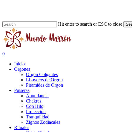
Skip
to
main
content
Hit enter to search or ESC to close
Sea
Close
Search
search
0
Menu
Inicio
Orgones
Orgon Colgantes
LLaveros de Orgon
Piramides de Orgon
Pulseras
Abundancia
Chakras
Con Hilo
Protección
Tranquilidad
Zignos Zodiacales
Rituales