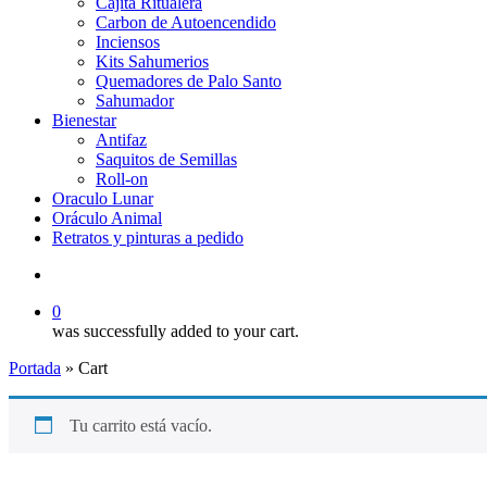
Cajita Ritualera
Carbon de Autoencendido
Inciensos
Kits Sahumerios
Quemadores de Palo Santo
Sahumador
Bienestar
Antifaz
Saquitos de Semillas
Roll-on
Oraculo Lunar
Oráculo Animal
Retratos y pinturas a pedido
search
0
was successfully added to your cart.
Portada
»
Cart
Tu carrito está vacío.