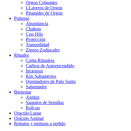
Orgon Colgantes
LLaveros de Orgon
Piramides de Orgon
Pulseras
Abundancia
Chakras
Con Hilo
Protección
Tranquilidad
Zignos Zodiacales
Rituales
Cajita Ritualera
Carbon de Autoencendido
Inciensos
Kits Sahumerios
Quemadores de Palo Santo
Sahumador
Bienestar
Antifaz
Saquitos de Semillas
Roll-on
Oraculo Lunar
Oráculo Animal
Retratos y pinturas a pedido