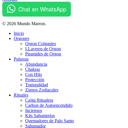
Chat en WhatsApp
© 2026 Mundo Marron.
Close
Inicio
Menu
Orgones
Orgon Colgantes
LLaveros de Orgon
Piramides de Orgon
Pulseras
Abundancia
Chakras
Con Hilo
Protección
Tranquilidad
Zignos Zodiacales
Rituales
Cajita Ritualera
Carbon de Autoencendido
Inciensos
Kits Sahumerios
Quemadores de Palo Santo
Sahumador