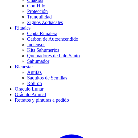
Chakras
Con Hilo
Protección
Tranquilidad
Zignos Zodiacales
Rituales
Cajita Ritualera
Carbon de Autoencendido
Inciensos
Kits Sahumerios
Quemadores de Palo Santo
Sahumador
Bienestar
Antifaz
Saquitos de Semillas
Roll-on
Oraculo Lunar
Oráculo Animal
Retratos y pinturas a pedido