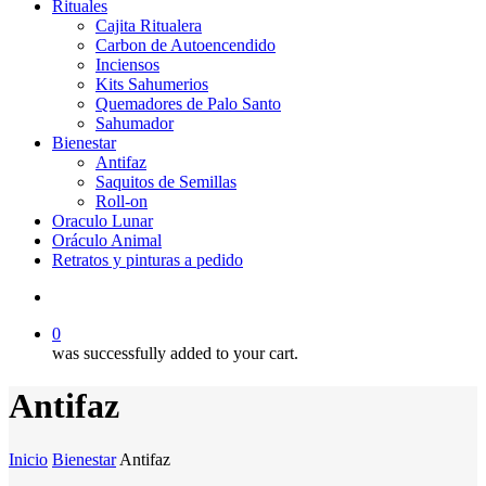
Rituales
Cajita Ritualera
Carbon de Autoencendido
Inciensos
Kits Sahumerios
Quemadores de Palo Santo
Sahumador
Bienestar
Antifaz
Saquitos de Semillas
Roll-on
Oraculo Lunar
Oráculo Animal
Retratos y pinturas a pedido
search
0
was successfully added to your cart.
Antifaz
Inicio
Bienestar
Antifaz