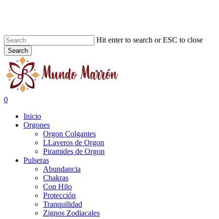
Skip
to
main
content
Hit enter to search or ESC to close
Search
Close
Search
search
0
Menu
Inicio
Orgones
Orgon Colgantes
LLaveros de Orgon
Piramides de Orgon
Pulseras
Abundancia
Chakras
Con Hilo
Protección
Tranquilidad
Zignos Zodiacales