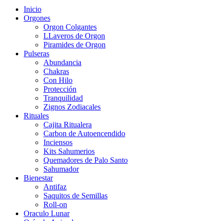
Close
Inicio
Menu
Orgones
Orgon Colgantes
LLaveros de Orgon
Piramides de Orgon
Pulseras
Abundancia
Chakras
Con Hilo
Protección
Tranquilidad
Zignos Zodiacales
Rituales
Cajita Ritualera
Carbon de Autoencendido
Inciensos
Kits Sahumerios
Quemadores de Palo Santo
Sahumador
Bienestar
Antifaz
Saquitos de Semillas
Roll-on
Oraculo Lunar