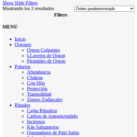
Show
Hide
Filters
Mostrando los 2 resultados
Filters
Close
MENÚ
Filters
Inicio
Orgones
Orgon Colgantes
LLaveros de Orgon
Piramides de Orgon
Pulseras
Abundancia
Chakras
Con Hilo
Protección
Tranquilidad
Zignos Zodiacales
Rituales
Cajita Ritualera
Carbon de Autoencendido
Inciensos
Kits Sahumerios
Quemadores de Palo Santo