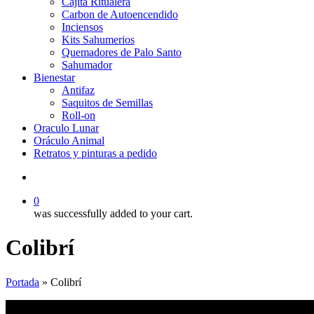
Cajita Ritualera
Carbon de Autoencendido
Inciensos
Kits Sahumerios
Quemadores de Palo Santo
Sahumador
Bienestar
Antifaz
Saquitos de Semillas
Roll-on
Oraculo Lunar
Oráculo Animal
Retratos y pinturas a pedido
search
0
was successfully added to your cart.
Colibrí
Portada
»
Colibrí