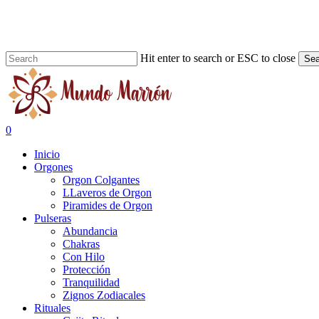
Skip
to
main
content
Hit enter to search or ESC to close
Sea
Close
Search
search
0
Menu
Inicio
Orgones
Orgon Colgantes
LLaveros de Orgon
Piramides de Orgon
Pulseras
Abundancia
Chakras
Con Hilo
Protección
Tranquilidad
Zignos Zodiacales
Rituales