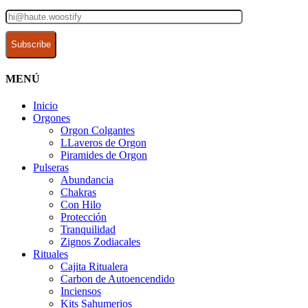
MENÚ
Inicio
Orgones
Orgon Colgantes
LLaveros de Orgon
Piramides de Orgon
Pulseras
Abundancia
Chakras
Con Hilo
Protección
Tranquilidad
Zignos Zodiacales
Rituales
Cajita Ritualera
Carbon de Autoencendido
Inciensos
Kits Sahumerios