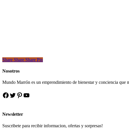
Share
Share
Share
Share
Pin
Nosotros
Mundo Marrón es un emprendimiento de bienestar y conciencia que nace de
Facebook
Twitter
Pinterest
YouTube
Newsletter
Suscribete para recibir informacion, ofertas y sorpresas!