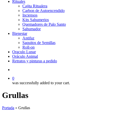
Rituales
Cajita Ritualera
Carbon de Autoencendido
Inciensos
Kits Sahumerios
Quemadores de Palo Santo
Sahumador
Bienestar
Antifaz
Saquitos de Semillas
Roll-on
Oraculo Lunar
Oráculo Animal
Retratos y pinturas a pedido
search
0
was successfully added to your cart.
Grullas
Portada
»
Grullas