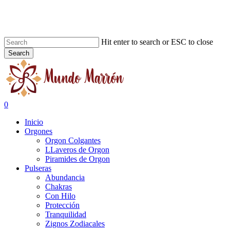
Skip
to
main
content
Hit enter to search or ESC to close
Search
Close
Search
search
0
Menu
Inicio
Orgones
Orgon Colgantes
LLaveros de Orgon
Piramides de Orgon
Pulseras
Abundancia
Chakras
Con Hilo
Protección
Tranquilidad
Zignos Zodiacales