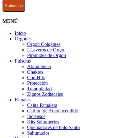
MENÚ
Inicio
Orgones
Orgon Colgantes
LLaveros de Orgon
Piramides de Orgon
Pulseras
Abundancia
Chakras
Con Hilo
Protección
Tranquilidad
Zignos Zodiacales
Rituales
Cajita Ritualera
Carbon de Autoencendido
Inciensos
Kits Sahumerios
Quemadores de Palo Santo
Sahumador