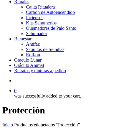
Rituales
Cajita Ritualera
Carbon de Autoencendido
Inciensos
Kits Sahumerios
Quemadores de Palo Santo
Sahumador
Bienestar
Antifaz
Saquitos de Semillas
Roll-on
Oraculo Lunar
Oráculo Animal
Retratos y pinturas a pedido
search
0
was successfully added to your cart.
Protección
Inicio
Productos etiquetados “Protección”