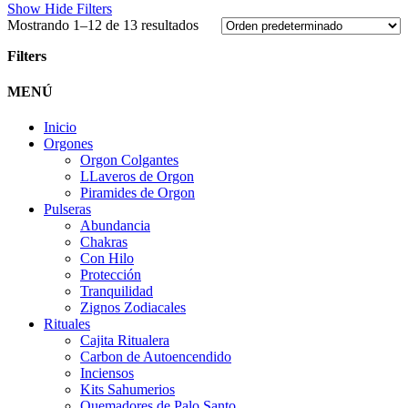
Show
Hide
Filters
Mostrando 1–12 de 13 resultados
Filters
Close
MENÚ
Filters
Inicio
Orgones
Orgon Colgantes
LLaveros de Orgon
Piramides de Orgon
Pulseras
Abundancia
Chakras
Con Hilo
Protección
Tranquilidad
Zignos Zodiacales
Rituales
Cajita Ritualera
Carbon de Autoencendido
Inciensos
Kits Sahumerios
Quemadores de Palo Santo