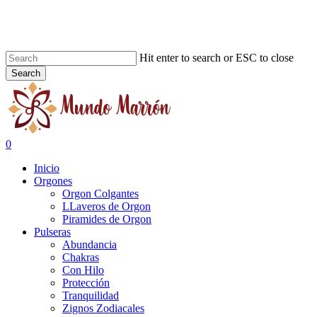
Skip
to
main
content
Hit enter to search or ESC to close
Search
Close
Search
search
0
Menu
Inicio
Orgones
Orgon Colgantes
LLaveros de Orgon
Piramides de Orgon
Pulseras
Abundancia
Chakras
Con Hilo
Protección
Tranquilidad
Zignos Zodiacales